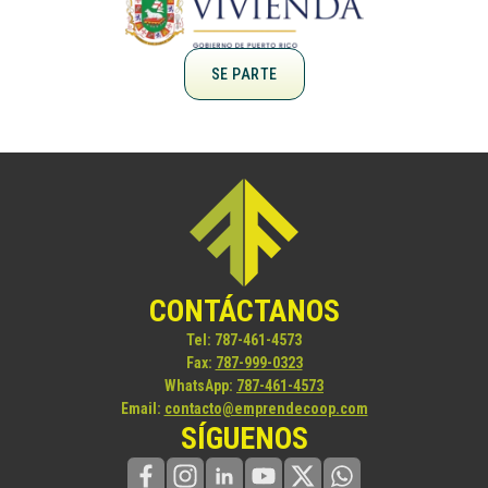
SE PARTE
CONTÁCTANOS
Tel:
787-461-4573
Fax:
787-999-0323
WhatsApp:
787-461-4573
Email:
contacto@emprendecoop.com
SÍGUENOS